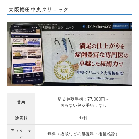
大阪梅田中央クリニック
切る包茎手術：77,000円～
費用
切らない包茎手術：なし
診察料
無料
アフターケ
無料（抜糸などの処置料・術後検診）
ア