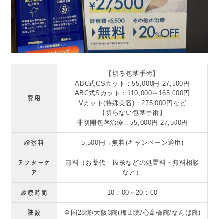
【切る包茎手術】
ABC式CSカット：
55,000円
27,500円
ABC式Sカット：110,000～165,000円
費用
Vカット(特殊美容)：275,000円など
【切らない包茎手術】
非切開包茎治療：
55,000円
27,500円
診察料
5,500円→無料(キャンペーン適用)
アフターケ
無料（お薬代・抜糸などの処置料・無料相談
ア
など）
診療時間
10：00～20：00
院数
全国28院/大阪3院(梅田院/心斎橋院/なんば院)