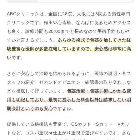
ABCクリニックは、全国に28院、大阪には3院ある男性専門
クリニックです。梅田や心斎橋、なんばにあるためアクセス
も良く、診療時間も20:00までと長めなので手術予約もしや
すいと言えるでしょう。
あらゆる術式で包茎を治してきた経
験豊富な医師が多数在籍していますので、安心感は非常に高
い
です。
さらに安心して治療を始められるように、医師の説明・各ス
タッフの紹介・セカンドオピニオン・確認書の取り交わしな
どを徹底して行っています。
包茎治療・包茎手術にかかる費
用も明記しており、最初に提示した料金以外は請求しない明
朗会計というのも安心
ですよね。
提供している施術法も豊富で、CSカット・Sカット・Vカッ
トなど、コスパ重視or仕上がり重視で選びやすいです。さら