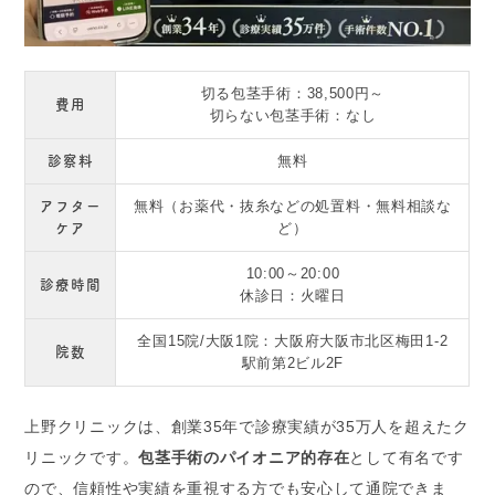
切る包茎手術：38,500円～
費用
切らない包茎手術：なし
診察料
無料
アフター
無料（お薬代・抜糸などの処置料・無料相談な
ケア
ど）
10:00～20:00
診療時間
休診日：火曜日
全国15院/大阪1院：大阪府大阪市北区梅田1-2
院数
駅前第2ビル2F
上野クリニックは、創業35年で診療実績が35万人を超えたク
リニックです。
包茎手術のパイオニア的存在
として有名です
ので、信頼性や実績を重視する方でも安心して通院できま