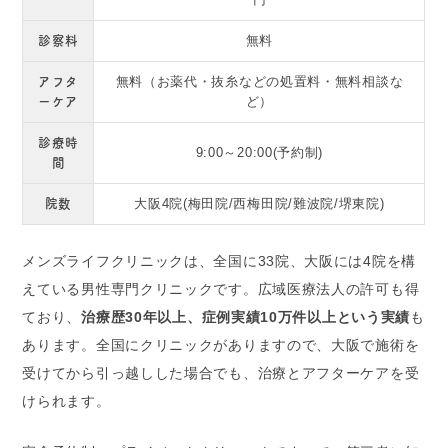
診察料
無料
アフタ
無料（お薬代・抜糸などの処置料・無料相談な
ーケア
ど）
診療時
9:00～20:00(予約制)
間
院数
大阪4院(梅田院/西梅田院/難波院/堺東院)
メンズライフクリニックは、全国に33院、大阪には4院を構
えている男性専門クリニックです。広域医療法人の許可も得
ており、
治療歴30年以上、症例実績10万件以上という実績
も
あります。全国にクリニックがありますので、大阪で施術を
受けてから引っ越しした場合でも、治療とアフターケアを受
けられます。