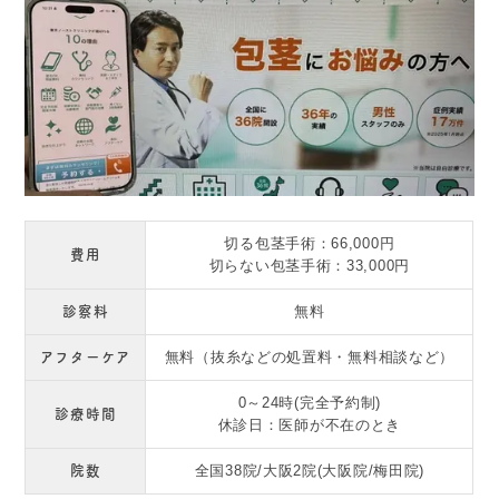
切る包茎手術：66,000円
費用
切らない包茎手術：33,000円
診察料
無料
アフターケア
無料（抜糸などの処置料・無料相談など）
0～24時(完全予約制)
診療時間
休診日：医師が不在のとき
院数
全国38院/大阪2院(大阪院/梅田院)