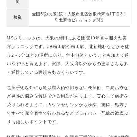
間
全国5院/大阪1院：大阪市北区曽根崎新地1丁目3-1
院数
9 北新地ビルディング8階
MSクリニックは、大阪の梅田にある開院10年目を迎えた美
容クリニックです。JR梅田駅や梅田駅、北新地駅などから徒
歩2～5分ほどの場所にあり、年中無休ということも加えて通
いやすいと言えます。実際、大阪府以外からの患者さんも多
く通院している実績もあるくらいです。
包茎手術以外にも亀頭増大術や切らない長茎術、早漏治療な
ど男性の悩みを解決できる用意があります。安心して施術を
受けられるように、カウンセリングから診察、施術、処方ま
ですべて完全個室で行われるなどプライバシー配慮の徹底ぶ
りも嬉しいポイントです。