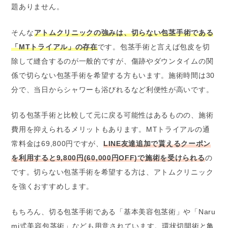
題ありません。
そんな
アトムクリニックの強みは、切らない包茎手術である
「MTトライアル」の存在
です。包茎手術と言えば包皮を切
除して縫合するのが一般的ですが、傷跡やダウンタイムの関
係で切らない包茎手術を希望する方もいます。施術時間は30
分で、当日からシャワーも浴びれるなど利便性が高いです。
切る包茎手術と比較して元に戻る可能性はあるものの、施術
費用を抑えられるメリットもあります。MTトライアルの通
常料金は69,800円ですが、
LINE友達追加で貰えるクーポン
を利用すると9,800円(60,000円OFF)で施術を受けられる
の
です。切らない包茎手術を希望する方は、アトムクリニック
を強くおすすめします。
もちろん、切る包茎手術である「基本美容包茎術」や「Naru
mi式美容包茎術」なども用意されています。環状切開術と亀