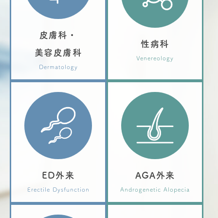
皮膚科・
性病科
美容皮膚科
Venereology
Dermatology
ED外来
AGA外来
Erectile Dysfunction
Androgenetic Alopecia