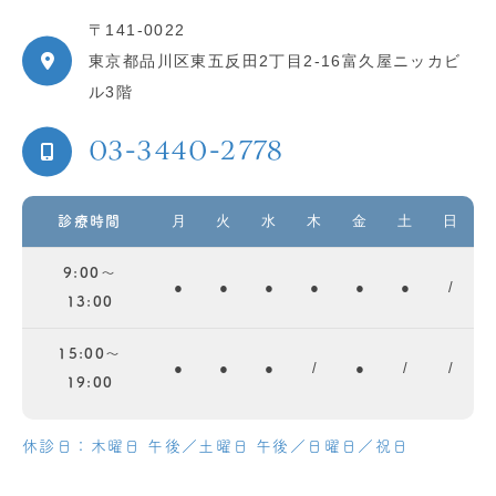
〒141-0022
東京都品川区東五反田2丁目2-16富久屋ニッカビ
ル3階
03-3440-2778
月
火
水
木
金
土
日
診療時間
9:00～
●
●
●
●
●
●
/
13:00
15:00～
●
●
●
/
●
/
/
19:00
休診日：木曜日 午後／土曜日 午後／日曜日／祝日