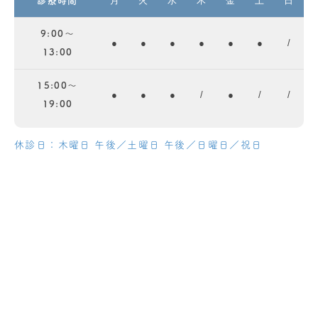
月
火
水
木
金
土
日
診療時間
9:00～
●
●
●
●
●
●
/
13:00
15:00～
●
●
●
/
●
/
/
19:00
休診日：木曜日 午後／土曜日 午後／日曜日／祝日