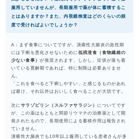
服用していませんが、長期服用で薬が体に蓄積するこ
とはありますか？また、内視鏡検査はどのくらいの頻
度で受ければよいでしょうか？
A：まず食事についてですが、潰瘍性大腸炎の急性期
には下痢を悪化させないために
低残渣食（食物繊維の
少ない食事）
が推奨されます。しかし、症状が落ち着
いている寛解期であれば、特に制限は必要ありませ
ん。
「これを食べると下痢しやすい」と感じるものがあれ
ば避け、それ以外はおいしく食べることが大切です。
次に
サラゾピリン（スルファサラジン）
についてです
が、この薬はもともと関節リウマチの治療薬として開
発されたもので、長期使用による蓄積作用は報告され
ていません。
潰瘍性大腸炎でも10年以上服用している患者さんが多