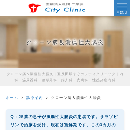
MENU
クローン病＆潰瘍性大腸炎
クローン病＆潰瘍性大腸炎｜五反田駅すぐのシティクリニック｜内
科・泌尿器科・整形外科・婦人科・皮膚科・性感染症内科
ホーム
診療案内
クローン病＆潰瘍性大腸炎
Q：25歳の息子が潰瘍性大腸炎の患者です。サラゾピ
リンで治療を受け、現在は寛解期です。この3カ月の